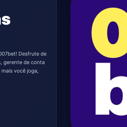
as
007bet! Desfrute de
, gerente de conta
 mais você joga,