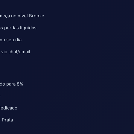
eça no nível Bronze
 perdas líquidas
no seu dia
via chat/email
do para 8%
o
dedicado
 Prata