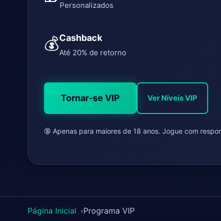
Personalizados
Cashback
💰
Até 20% de retorno
Tornar-se VIP
Ver Níveis VIP
🔞 Apenas para maiores de 18 anos. Jogue com respon
Página Inicial
Programa VIP