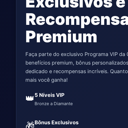
Exclusivos e
Recompens
Premium
Faça parte do exclusivo Programa VIP da 
benefícios premium, bônus personalizados
dedicado e recompensas incríveis. Quanto
mais você ganha!
5 Níveis VIP
👑
Bronze a Diamante
Bônus Exclusivos
🎁