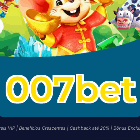
veis VIP | Benefícios Crescentes | Cashback até 20% | Bônus Exclu