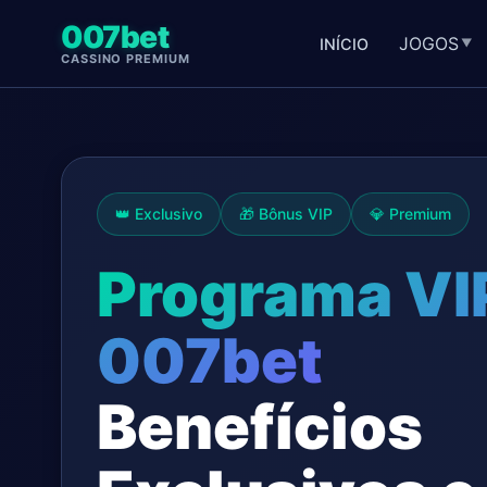
007bet
JOGOS
INÍCIO
▼
CASSINO PREMIUM
👑 Exclusivo
🎁 Bônus VIP
💎 Premium
Programa VI
007bet
Benefícios