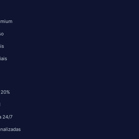
emium
so
is
iais
 20%
l
a 24/7
nalizadas