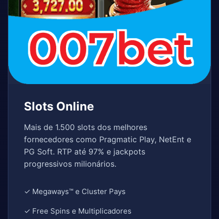
Slots Online
Mais de 1.500 slots dos melhores
fornecedores como Pragmatic Play, NetEnt e
PG Soft. RTP até 97% e jackpots
progressivos milionários.
✓ Megaways™ e Cluster Pays
✓ Free Spins e Multiplicadores