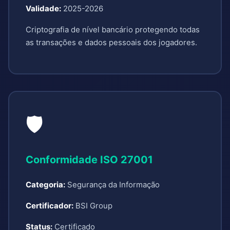
Validade:
2025-2026
Criptografia de nível bancário protegendo todas
as transações e dados pessoais dos jogadores.
🛡️
Conformidade ISO 27001
Categoria:
Segurança da Informação
Certificador:
BSI Group
Status:
Certificado