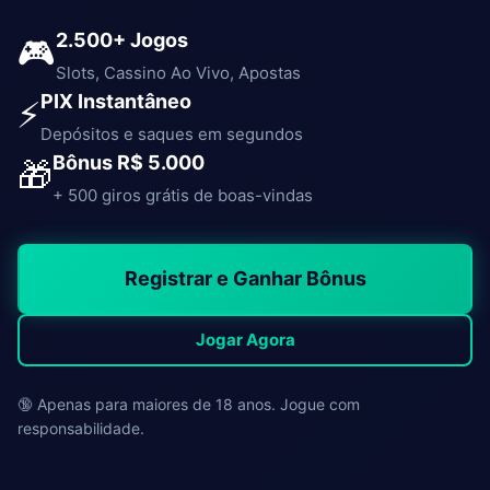
2.500+ Jogos
🎮
Slots, Cassino Ao Vivo, Apostas
PIX Instantâneo
⚡
Depósitos e saques em segundos
Bônus R$ 5.000
🎁
+ 500 giros grátis de boas-vindas
Registrar e Ganhar Bônus
Jogar Agora
🔞 Apenas para maiores de 18 anos. Jogue com
responsabilidade.