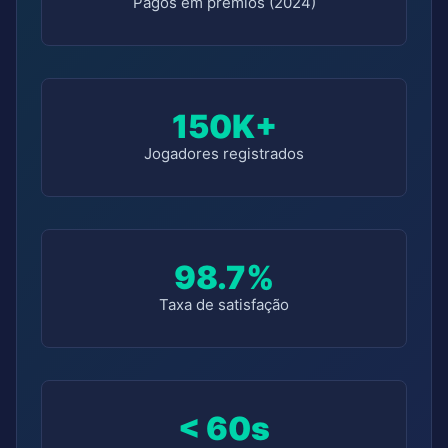
Pagos em prêmios (2024)
150K+
Jogadores registrados
98.7%
Taxa de satisfação
< 60s