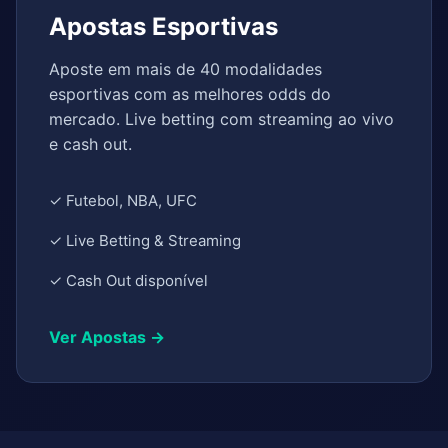
Apostas Esportivas
Aposte em mais de 40 modalidades
esportivas com as melhores odds do
mercado. Live betting com streaming ao vivo
e cash out.
✓ Futebol, NBA, UFC
✓ Live Betting & Streaming
✓ Cash Out disponível
Ver Apostas →