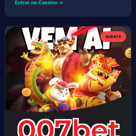
Entrar no Cassino →
QUENTE