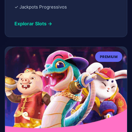
✓ Jackpots Progressivos
Explorar Slots →
PREMIUM