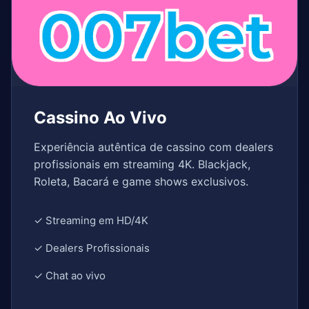
Cassino Ao Vivo
Experiência autêntica de cassino com dealers
profissionais em streaming 4K. Blackjack,
Roleta, Bacará e game shows exclusivos.
✓ Streaming em HD/4K
✓ Dealers Profissionais
✓ Chat ao vivo