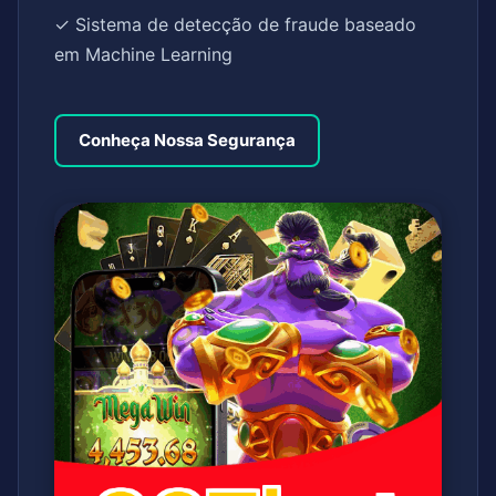
✓ Sistema de detecção de fraude baseado
em Machine Learning
Conheça Nossa Segurança