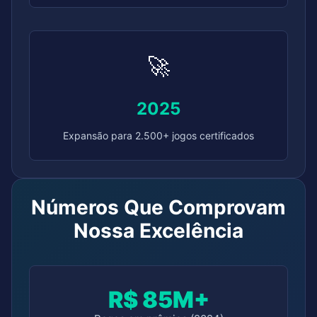
🚀
2025
Expansão para 2.500+ jogos certificados
Números Que Comprovam
Nossa Excelência
R$ 85M+