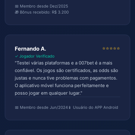
📅 Membro desde Dez/2025
🎁 Bônus recebido: R$ 3.200
⭐⭐⭐⭐⭐
Fernando A.
✓ Jogador Verificado
"Testei várias plataformas e a 007bet é a mais
confiável. Os jogos são certificados, as odds são
justas e nunca tive problemas com pagamentos.
O aplicativo móvel funciona perfeitamente e
posso jogar em qualquer lugar."
📅 Membro desde Jun/2024
📱 Usuário do APP Android