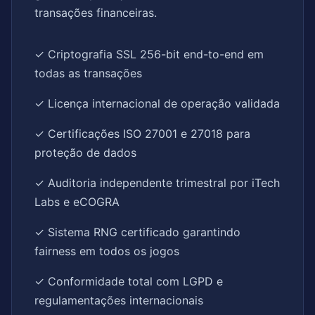
transações financeiras.
✓ Criptografia SSL 256-bit end-to-end em
todas as transações
✓ Licença internacional de operação validada
✓ Certificações ISO 27001 e 27018 para
proteção de dados
✓ Auditoria independente trimestral por iTech
Labs e eCOGRA
✓ Sistema RNG certificado garantindo
fairness em todos os jogos
✓ Conformidade total com LGPD e
regulamentações internacionais