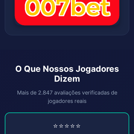
O Que Nossos Jogadores
Dizem
Mais de 2.847 avaliações verificadas de
jogadores reais
⭐⭐⭐⭐⭐