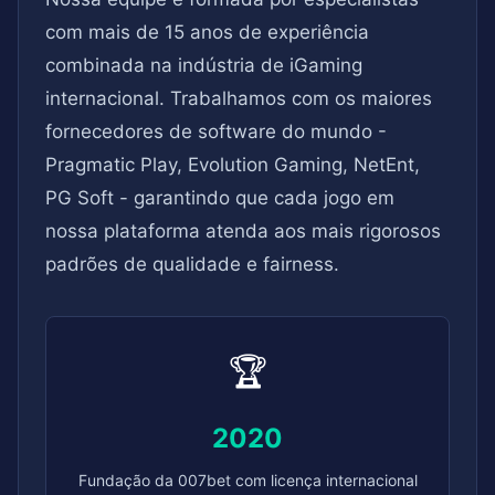
com mais de 15 anos de experiência
combinada na indústria de iGaming
internacional. Trabalhamos com os maiores
fornecedores de software do mundo -
Pragmatic Play, Evolution Gaming, NetEnt,
PG Soft - garantindo que cada jogo em
nossa plataforma atenda aos mais rigorosos
padrões de qualidade e fairness.
🏆
2020
Fundação da 007bet com licença internacional