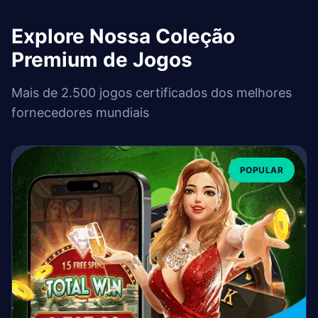
Explore Nossa Coleção
Premium de Jogos
Mais de 2.500 jogos certificados dos melhores
fornecedores mundiais
POPULAR