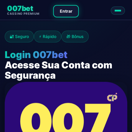
007bet
Entrar
CASSINO PREMIUM
🔐 Seguro
⚡ Rápido
🎁 Bônus
Login 007bet
Acesse Sua Conta com
Segurança