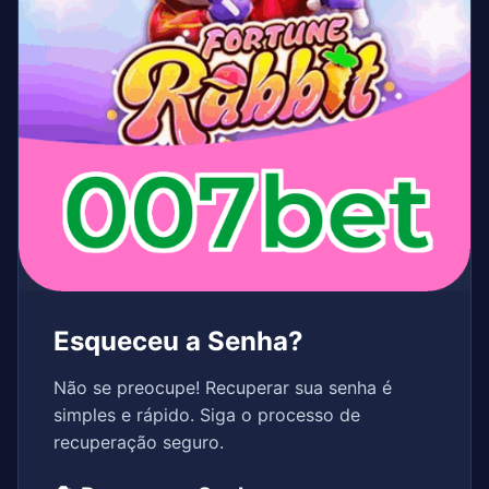
Esqueceu a Senha?
Não se preocupe! Recuperar sua senha é
simples e rápido. Siga o processo de
recuperação seguro.