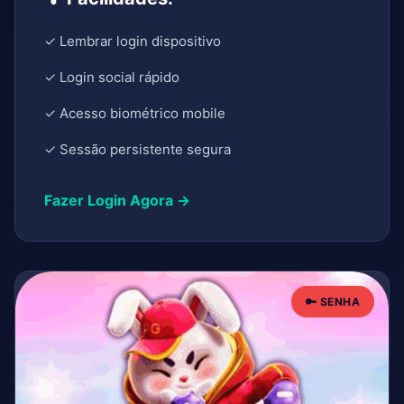
✓ Lembrar login dispositivo
✓ Login social rápido
✓ Acesso biométrico mobile
✓ Sessão persistente segura
Fazer Login Agora →
🔑 SENHA