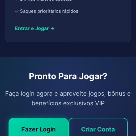
✓ Saques prioritários rápidos
Entrar e Jogar →
Pronto Para Jogar?
Faça login agora e aproveite jogos, bônus e
benefícios exclusivos VIP
Fazer Login
Criar Conta