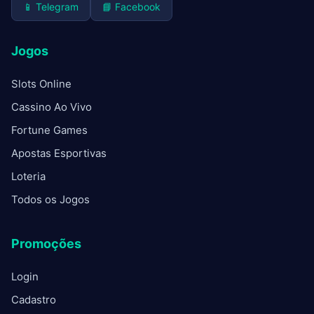
📱 Telegram
📘 Facebook
Jogos
Slots Online
Cassino Ao Vivo
Fortune Games
Apostas Esportivas
Loteria
Todos os Jogos
Promoções
Login
Cadastro